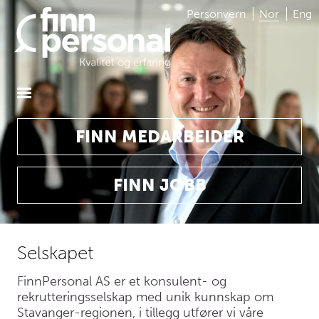
Personvern
Nor
Eng
FINN MEDARBEIDER
FINN JOBB
Selskapet
FinnPersonal AS er et konsulent- og
rekrutteringsselskap med unik kunnskap om
Stavanger-regionen, i tillegg utfører vi våre