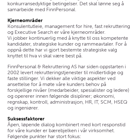
konkurransedyktige betingelser. Det skal lønne seg å
samarbeide med FinnPersonal.
Kjerneområder
Konsulentutleie, management for hire, fast rekruttering
og Executive Search er våre kjerneområder.
Vi jobber kontinuerlig med å knytte til oss kompetente
kandidater, strategiske kunder og rammeavtaler. For å
oppnå dette har vi gjort bestemte strategiske valg
knyttet til hva vi skal være best på.
FinnPersonal & Rekruttering AS har siden oppstarten i
2002 levert rekrutteringstjenester til midlertidige og
faste stillinger. Vi dekker alle viktige aspekter ved
ansettelse for å møte våre kunders behov på
forskjellige nivåer (medarbeider, spesialister og ledere)
og opererer innen følgende disipliner; økonomi,
regnskap, kontroll, administrasjon, HR, IT, SCM, HSEQ
og ingeniører.
Suksessfaktorer
Åpen, løpende dialog kombinert med kort responstid
for våre kunder er bærebjelken i vår virksomhet.
Følgende punkter har stort fokus: