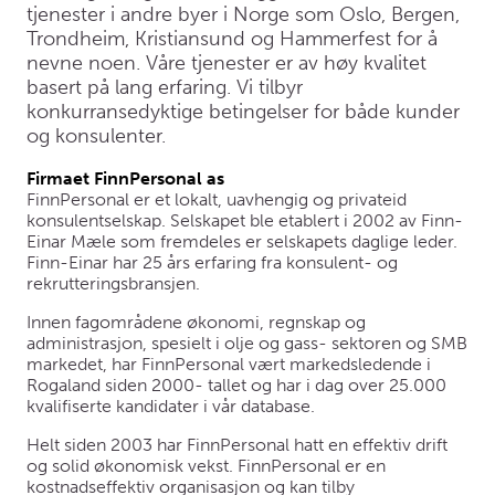
tjenester i andre byer i Norge som Oslo, Bergen,
Trondheim, Kristiansund og Hammerfest for å
nevne noen. Våre tjenester er av høy kvalitet
basert på lang erfaring. Vi tilbyr
konkurransedyktige betingelser for både kunder
og konsulenter.
Firmaet FinnPersonal as
FinnPersonal er et lokalt, uavhengig og privateid
konsulentselskap. Selskapet ble etablert i 2002 av Finn-
Einar Mæle som fremdeles er selskapets daglige leder.
Finn-Einar har 25 års erfaring fra konsulent- og
rekrutteringsbransjen.
Innen fagområdene økonomi, regnskap og
administrasjon, spesielt i olje og gass- sektoren og SMB
markedet, har FinnPersonal vært markedsledende i
Rogaland siden 2000- tallet og har i dag over 25.000
kvalifiserte kandidater i vår database.
Helt siden 2003 har FinnPersonal hatt en effektiv drift
og solid økonomisk vekst. FinnPersonal er en
kostnadseffektiv organisasjon og kan tilby