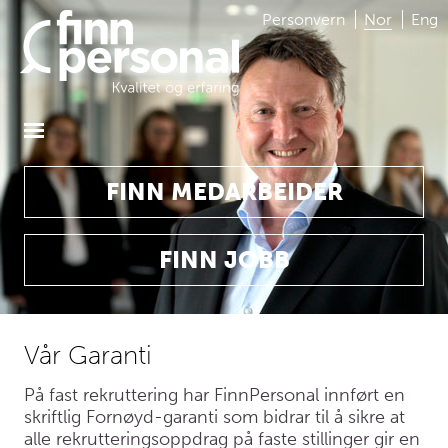
Personvern
Nor
Eng
FINN MEDARBEIDER
FINN JOBB
Vår Garanti
På fast rekruttering har FinnPersonal innført en
skriftlig Fornøyd-garanti som bidrar til å sikre at
alle rekrutteringsoppdrag på faste stillinger gir en