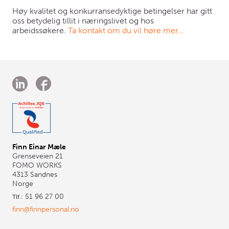
Høy kvalitet og konkurransedyktige betingelser har gitt
oss betydelig tillit i næringslivet og hos
arbeidssøkere.
Ta kontakt om du vil høre mer…
ook
Finn Einar Mæle
Grenseveien 21
FOMO WORKS
4313
Sandnes
Norge
51 96 27 00
Tlf.:
finn@finnpersonal.no